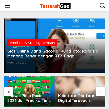
S
k
i
p
t
o
c
o
n
t
Panduan & Strategi Bermain
e
n
Slot Online Dana Gacor di KubaToto: Rahasia
t
Menang Besar dengan RTP Tinggi
March 24, 2025
«
»
Jadwal Piala Dunia
Kubatoto: Platform
n
2026 dan Prediksi Tim-
Digital Terdepan
Tim Favorit Juara
dengan Inovasi dan