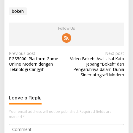
bokeh
Follow Us
P
Previous post
Next post
PGS5000: Platform Game
Video Bokeh: Asal Usul Kata
o
Online Modern dengan
Jepang “Bokeh” dan
s
Teknologi Canggih
Pengaruhnya dalam Dunia
Sinematografi Modern
t
n
a
Leave a Reply
v
i
Your email address will not be published.
Required fields are
marked
*
g
a