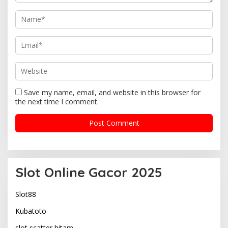
i
o
n
Save my name, email, and website in this browser for
the next time I comment.
Slot Online Gacor 2025
Slot88
Kubatoto
slot scatter hitam