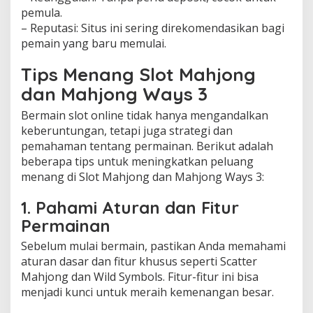
pemula.
– Reputasi: Situs ini sering direkomendasikan bagi
pemain yang baru memulai.
Tips Menang Slot Mahjong
dan Mahjong Ways 3
Bermain slot online tidak hanya mengandalkan
keberuntungan, tetapi juga strategi dan
pemahaman tentang permainan. Berikut adalah
beberapa tips untuk meningkatkan peluang
menang di Slot Mahjong dan Mahjong Ways 3:
1. Pahami Aturan dan Fitur
Permainan
Sebelum mulai bermain, pastikan Anda memahami
aturan dasar dan fitur khusus seperti Scatter
Mahjong dan Wild Symbols. Fitur-fitur ini bisa
menjadi kunci untuk meraih kemenangan besar.