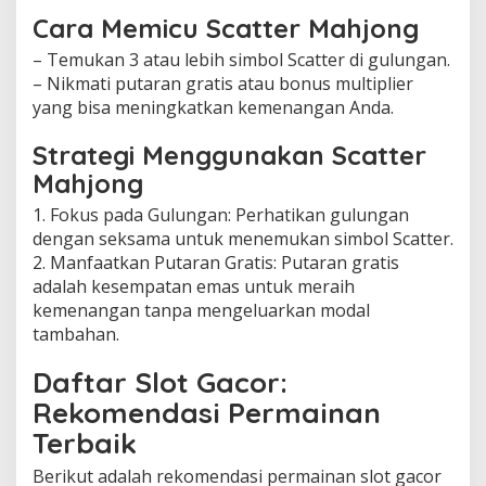
Cara Memicu Scatter Mahjong
– Temukan 3 atau lebih simbol Scatter di gulungan.
– Nikmati putaran gratis atau bonus multiplier
yang bisa meningkatkan kemenangan Anda.
Strategi Menggunakan Scatter
Mahjong
1. Fokus pada Gulungan: Perhatikan gulungan
dengan seksama untuk menemukan simbol Scatter.
2. Manfaatkan Putaran Gratis: Putaran gratis
adalah kesempatan emas untuk meraih
kemenangan tanpa mengeluarkan modal
tambahan.
Daftar Slot Gacor:
Rekomendasi Permainan
Terbaik
Berikut adalah rekomendasi permainan slot gacor