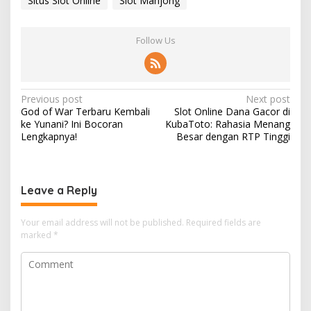
Situs Slot Online
Slot Mahjong
Follow Us
P
Previous post
Next post
God of War Terbaru Kembali
Slot Online Dana Gacor di
o
ke Yunani? Ini Bocoran
KubaToto: Rahasia Menang
s
Lengkapnya!
Besar dengan RTP Tinggi
t
n
Leave a Reply
a
v
Your email address will not be published.
Required fields are
i
marked
*
g
a
t