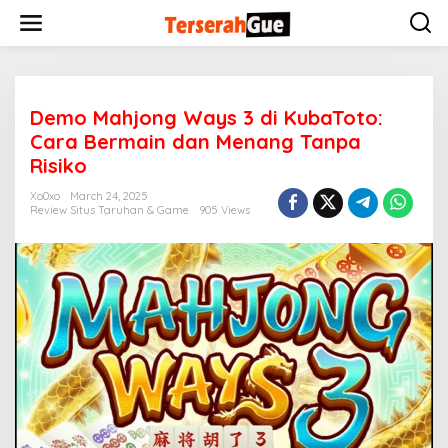
S
k
i
p
t
o
Demo Mahjong Ways 3 di KubaToto:
c
o
Cara Bermain dan Menang Tanpa
n
Risiko
t
e
Xo0xo
March 24, 2025
n
Review Situs Taruhan & Game
905 Views
t