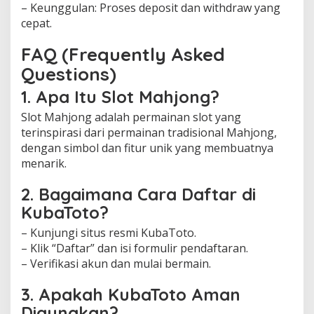
– Keunggulan: Proses deposit dan withdraw yang
cepat.
FAQ (Frequently Asked
Questions)
1. Apa Itu Slot Mahjong?
Slot Mahjong adalah permainan slot yang
terinspirasi dari permainan tradisional Mahjong,
dengan simbol dan fitur unik yang membuatnya
menarik.
2. Bagaimana Cara Daftar di
KubaToto?
– Kunjungi situs resmi KubaToto.
– Klik “Daftar” dan isi formulir pendaftaran.
– Verifikasi akun dan mulai bermain.
3. Apakah KubaToto Aman
Digunakan?