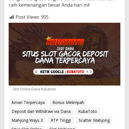
raih kemenangan besar Anda hari ini!
Post Views:
905
Slot Online Dana Kubatoto
Aman Terpercaya
Bonus Melimpah
Deposit dan Withdraw via Dana
KubaToto
Mahjong Ways 3
RTP Tinggi
Scatter Mahjong