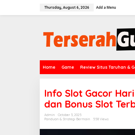
S
Add a Menu
k
Thursday, August 6, 2026
i
p
t
o
c
o
n
t
e
n
Home
Game
Review Situs Taruhan & 
t
Info Slot Gacor Hari 
dan Bonus Slot Ter
Admin
October 3, 2025
Panduan & Strategi Bermain
558 Views