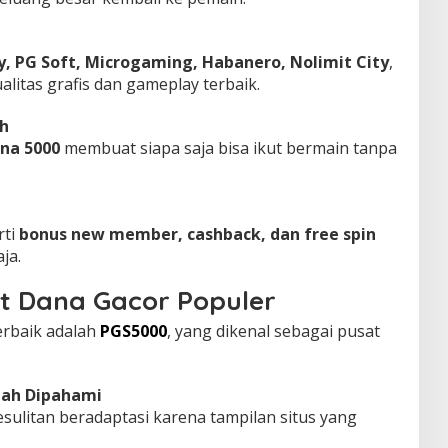
y, PG Soft, Microgaming, Habanero, Nolimit City
,
litas grafis dan gameplay terbaik.
h
ana 5000
membuat siapa saja bisa ikut bermain tanpa
rti
bonus new member, cashback, dan free spin
ja.
ot Dana Gacor Populer
erbaik adalah
PGS5000
, yang dikenal sebagai pusat
dah Dipahami
sulitan beradaptasi karena tampilan situs yang