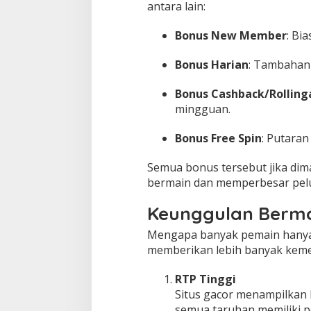
antara lain:
Bonus New Member
: Bi
Bonus Harian
: Tambahan 
Bonus Cashback/Rolling
mingguan.
Bonus Free Spin
: Putaran
Semua bonus tersebut jika di
bermain dan memperbesar pelu
Keunggulan Berma
Mengapa banyak pemain hany
memberikan lebih banyak keme
RTP Tinggi
Situs gacor menampilkan 
semua taruhan memiliki p