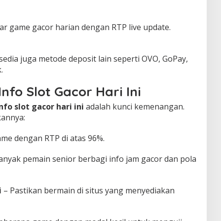
tar game gacor harian dengan RTP live update.
rsedia juga metode deposit lain seperti OVO, GoPay,
.
fo Slot Gacor Hari Ini
nfo slot gacor hari ini
adalah kunci kemenangan.
annya:
me dengan RTP di atas 96%.
anyak pemain senior berbagi info jam gacor dan pola
i
– Pastikan bermain di situs yang menyediakan