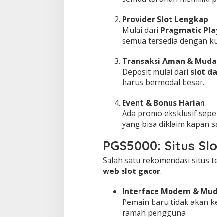
Provider Slot Lengkap
Mulai dari
Pragmatic Pla
semua tersedia dengan kua
Transaksi Aman & Muda
Deposit mulai dari
slot d
harus bermodal besar.
Event & Bonus Harian
Ada promo eksklusif sepe
yang bisa diklaim kapan sa
PGS5000: Situs Sl
Salah satu rekomendasi situs t
web slot gacor
.
Interface Modern & Mu
Pemain baru tidak akan ke
ramah pengguna.